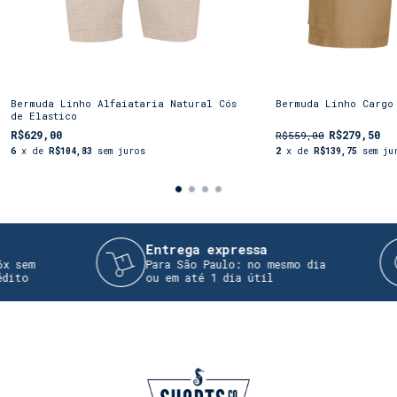
Bermuda Linho Alfaiataria Natural Cós
Bermuda Linho Cargo
de Elastico
R$629,00
R$279,50
R$559,00
6
x de
R$104,83
sem juros
2
x de
R$139,75
sem ju
Entrega expressa
em
Para São Paulo: no mesmo dia
o
ou em até 1 dia útil