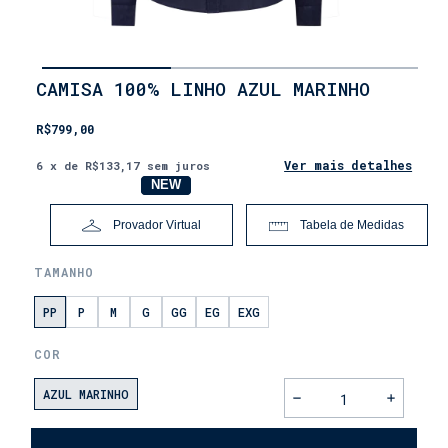
INÍCIO
CAMISA 100% LINHO AZUL MARINHO
•
LANÇAMENTOS
R$799,00
•
DIA
DOS
Ver mais detalhes
6
x de
R$133,17
sem juros
PAIS
NOVO
NEW
Provador Virtual
Tabela de Medidas
TAMANHO
PP
P
M
G
GG
EG
EXG
COR
AZUL MARINHO