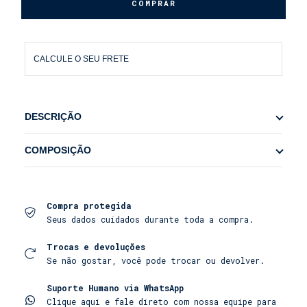
CALCULE O SEU FRETE
DESCRIÇÃO
A camisa de linho é o passaporte para o estilo. A
COMPOSIÇÃO
nossa Camisa 100% Linho foi criada para ser a sua
peça mais versátil, perfeita para as manhãs à
100% LINHO
beira-mar, os almoços em um Beach Club ou os
jantares mais sofisticados. Ela traduz a essência
da moda resort europeia, combinando a elegância
Compra protegida
do corte com a leveza do tecido."
Seus dados cuidados durante toda a compra.
Trocas e devoluções
Feita para a vida sob o sol:
Se não gostar, você pode trocar ou devolver.
• Linho puro e respirável com toque
Suporte Humano via WhatsApp
amaciado: Confeccionada em 100% linho puro, uma
Clique aqui e fale direto com nossa equipe para