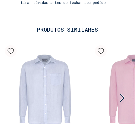
fibra nobre naturalmente leve e respirável,
tirar dúvidas antes de fechar seu pedido.
garantindo frescor mesmo nos dias mais quentes. O
processo de amaciamento especial confere um toque
extra de suavidade e conforto desde o primeiro
uso. Sua textura característica mantém a
PRODUTOS SIMILARES
elegância despretensiosa.
• Caimento impecável: A modelagem foi
pensada para um ajuste confortável e elegante, que
se adapta ao corpo e acompanha o movimento, sem
restringir. O colarinho clássico e os botões
completam o visual sofisticado.
• Produto permanente: Como um clássico em
nossa coleção, a Camisa 100% Linho é uma peça
atemporal, feita para durar. Disponível em uma
ampla cartela de cores, é o item essencial que
falta na sua mala de viagem.
Combine-a com os nossos shorts de banho (lisos e
estampados) para um look descontraído ou com uma
calça de linho para uma ocasião mais formal. A
Camisa 100% Linho masculino é mais do que uma