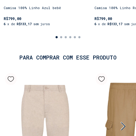
roupa; é um estilo de vida. Escolha a sua cor
favorita e adicione a sofisticação da *Shorts Co*
Camisa 100% Linho Azul bebê
Camisa 100% Linho R
à suas viagens.
R$799,00
R$799,00
6
x de
R$133,17
sem juros
6
x de
R$133,17
sem ju
PARA COMPRAR COM ESSE PRODUTO