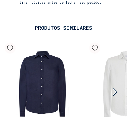
fibra nobre naturalmente leve e respirável,
tirar dúvidas antes de fechar seu pedido.
garantindo frescor mesmo nos dias mais quentes. O
processo de amaciamento especial confere um toque
extra de suavidade e conforto desde o primeiro
uso. Sua textura característica mantém a
PRODUTOS SIMILARES
elegância despretensiosa.
• Caimento impecável: A modelagem foi
pensada para um ajuste confortável e elegante, que
se adapta ao corpo e acompanha o movimento, sem
restringir. O colarinho clássico e os botões
completam o visual sofisticado.
• Produto permanente: Como um clássico em
nossa coleção, a Camisa 100% Linho é uma peça
atemporal, feita para durar. Disponível em uma
ampla cartela de cores, é o item essencial que
falta na sua mala de viagem.
Combine-a com os nossos shorts de banho (lisos e
estampados) para um look descontraído ou com uma
calça de linho para uma ocasião mais formal. A
Camisa 100% Linho masculino é mais do que uma