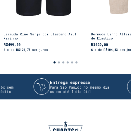
Bermuda Rino Sarja com Elastano Azul
Bermuda Linho Alfai
Marinho
de Elastico
R$499,00
R$629,00
4
x de
R$124,75
sem juros
6
x de
R$104,83
sem ju
Entrega expressa
sem
Para São Paulo: no mesmo dia
to
ou em até 1 dia útil