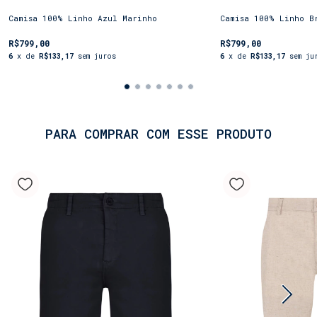
roupa; é um estilo de vida. Escolha a sua cor
favorita e adicione a sofisticação da *Shorts Co*
Camisa 100% Linho Azul Marinho
Camisa 100% Linho B
à suas viagens.
R$799,00
R$799,00
6
x de
R$133,17
sem juros
6
x de
R$133,17
sem ju
PARA COMPRAR COM ESSE PRODUTO