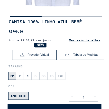
INÍCIO
CAMISA 100% LINHO AZUL BEBÊ
•
LANÇAMENTOS
R$799,00
•
DIA
DOS
Ver mais detalhes
6
x de
R$133,17
sem juros
PAIS
NOVO
NEW
Provador Virtual
Tabela de Medidas
TAMANHO
PP
P
M
G
GG
EG
EXG
COR
AZUL BEBE