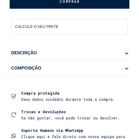
CALCULE O SEU FRETE
DESCRIÇÃO
A camisa de linho é o passaporte para o estilo. A
COMPOSIÇÃO
nossa Camisa 100% Linho foi criada para ser a sua
peça mais versátil, perfeita para as manhãs à
100% LINHO
beira-mar, os almoços em um Beach Club ou os
jantares mais sofisticados. Ela traduz a essência
da moda resort europeia, combinando a elegância
Compra protegida
do corte com a leveza do tecido."
Seus dados cuidados durante toda a compra.
Trocas e devoluções
Feita para a vida sob o sol:
Se não gostar, você pode trocar ou devolver.
• Linho puro e respirável com toque
Suporte Humano via WhatsApp
amaciado: Confeccionada em 100% linho puro, uma
Clique aqui e fale direto com nossa equipe para