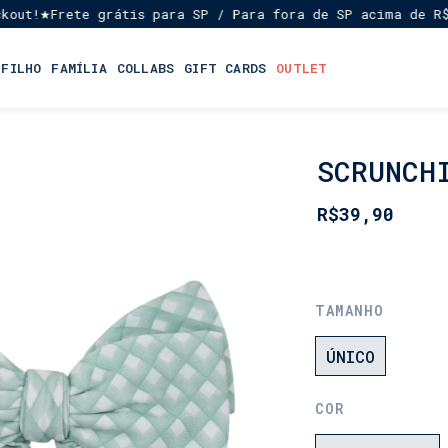
Frete grátis para SP / Para fora de SP acima de R$ 699,
★
 FILHO
FAMÍLIA
COLLABS
GIFT CARDS
OUTLET
SCRUNCH
INÍCIO
•
FEMININO
R$39,90
•
BIQUÍNIS
TAMANHO
ÚNICO
COR