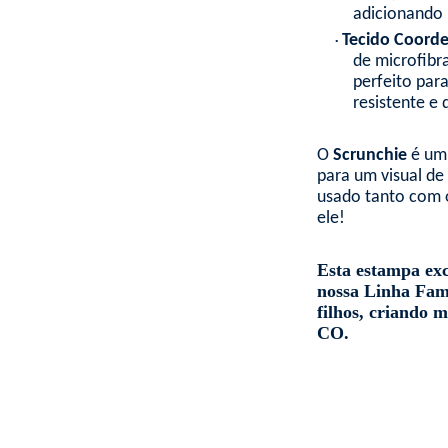
adicionando
Tecido Coord
•
de microfibr
perfeito para
resistente e
O
Scrunchie
é um 
para um visual de
usado tanto com o
ele!
Esta estampa exc
nossa
Linha
Famí
filhos, criando 
CO
.