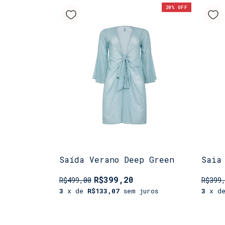
20
% OFF
Saída Verano Deep Green
Saia
R$399,20
R$499,00
R$399
3
x de
R$133,07
sem juros
3
x d