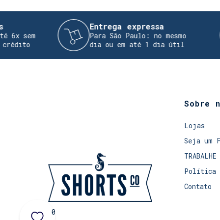
Entrega expressa
Tr
Para São Paulo: no mesmo
Rea
dia ou em até 1 dia útil
dev
Sobre 
Lojas
Seja um 
TRABALHE
Política 
Contato
0