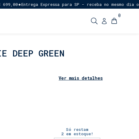
00
Entrega Expressa para SP - receba no mesmo dia ou em a
★
0
IE DEEP GREEN
Ver mais detalhes
Só restam
2
em estoque!