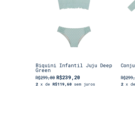
Biquini Infantil Juju Deep
Conj
Green
R$239,20
R$299,00
R$299
2
x de
R$119,60
sem juros
2
x d