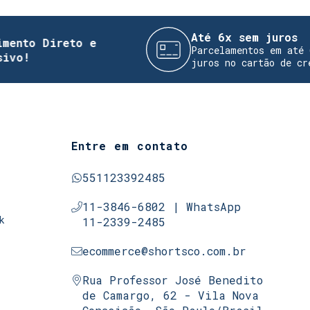
Até 6x sem juros
reto e
Parcelamentos em até 6x sem
juros no cartão de crédito
Entre em contato
551123392485
11-3846-6802 | WhatsApp
k
11-2339-2485
ecommerce@shortsco.com.br
Rua Professor José Benedito
de Camargo, 62 - Vila Nova