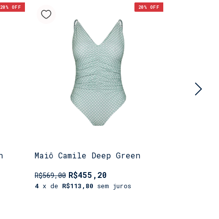
20
% OFF
20
% OFF
n
Maiô Camile Deep Green
Biquini L
R$455,20
R$
R$569,00
R$499,00
4
x de
R$113,80
sem juros
3
x de
R$13