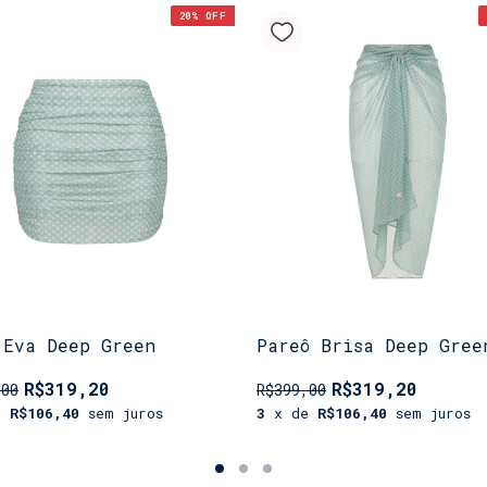
20
% OFF
 Eva Deep Green
Pareô Brisa Deep Gree
R$319,20
R$319,20
,00
R$399,00
e
R$106,40
sem juros
3
x de
R$106,40
sem juros