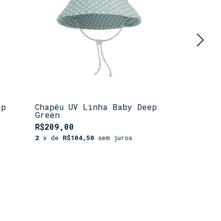
ep
Chapéu UV Linha Baby Deep
Saída Bel
Green
R$209,00
R$
R$319,00
2
x de
R$104,50
sem juros
2
x de
R$12