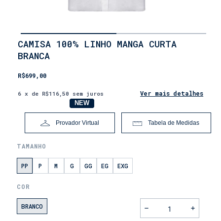
INÍCIO
CAMISA 100% LINHO MANGA CURTA
•
BRANCA
LANÇAMENTOS
R$699,00
Ver mais detalhes
6
x de
R$116,50
sem juros
NOVO
NEW
Provador Virtual
Tabela de Medidas
TAMANHO
PP
P
M
G
GG
EG
EXG
COR
BRANCO