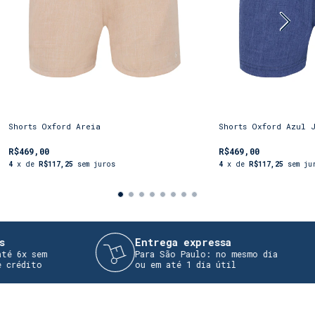
Shorts Oxford Areia
Shorts Oxford Azul 
R$469,00
R$469,00
4
x de
R$117,25
sem juros
4
x de
R$117,25
sem ju
Entrega expressa
6x sem
Para São Paulo: no mesmo dia
édito
ou em até 1 dia útil