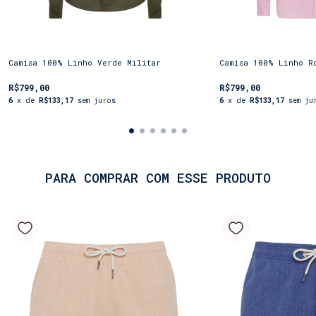
estampados) para um look descontraído ou com uma
calça de linho para uma ocasião mais formal. A
Camisa 100% Linho masculino é mais do que uma
roupa; é um estilo de vida. Escolha a sua cor
favorita e adicione a sofisticação da *Shorts Co*
Camisa 100% Linho Verde Militar
Camisa 100% Linho R
à suas viagens.
R$799,00
R$799,00
6
x de
R$133,17
sem juros
6
x de
R$133,17
sem ju
PARA COMPRAR COM ESSE PRODUTO