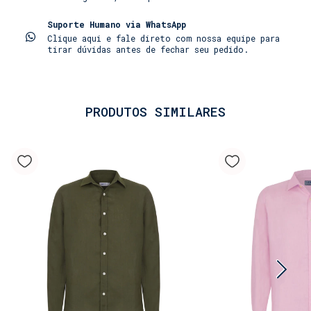
• Linho puro e respirável com toque
Suporte Humano via WhatsApp
amaciado: Confeccionada em 100% linho puro, uma
Clique aqui e fale direto com nossa equipe para
fibra nobre naturalmente leve e respirável,
tirar dúvidas antes de fechar seu pedido.
garantindo frescor mesmo nos dias mais quentes. O
processo de amaciamento especial confere um toque
extra de suavidade e conforto desde o primeiro
uso. Sua textura característica mantém a
PRODUTOS SIMILARES
elegância despretensiosa.
• Caimento impecável: A modelagem foi
pensada para um ajuste confortável e elegante, que
se adapta ao corpo e acompanha o movimento, sem
restringir. O colarinho clássico e os botões
completam o visual sofisticado.
• Produto permanente: Como um clássico em
nossa coleção, a Camisa 100% Linho é uma peça
atemporal, feita para durar. Disponível em uma
ampla cartela de cores, é o item essencial que
falta na sua mala de viagem.
Combine-a com os nossos shorts de banho (lisos e